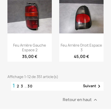
Aperçu rapide
Aperçu rapide


Feu Arrière Gauche
Feu Arrière Droit Espace
Espace 2
3
35,00 €
45,00 €
Affichage 1-12 de 351 article(s)
1

Suivant
2
3
…
30
Retour en haut
