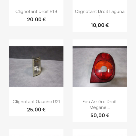
Aperçu rapide
Aperçu rapide


Clignotant Droit R19
Clignotant Droit Laguna
1
20,00 €
10,00 €
Aperçu rapide
Aperçu rapide


Clignotant Gauche R21
Feu Arrière Droit
Megane...
25,00 €
50,00 €