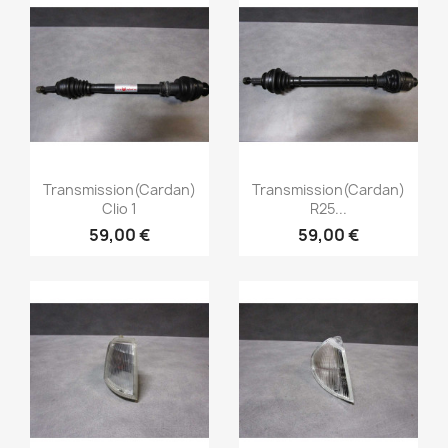
Aperçu rapide
Aperçu rapide


Transmission(cardan)
Transmission(cardan)
Clio 1
R25...
59,00 €
59,00 €