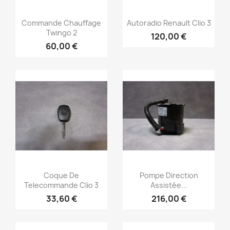
Aperçu rapide
Aperçu rapide


Commande Chauffage
Autoradio Renault Clio 3
Twingo 2
120,00 €
60,00 €
Aperçu rapide
Aperçu rapide


Coque De
Pompe Direction
Telecommande Clio 3
Assistée...
33,60 €
216,00 €