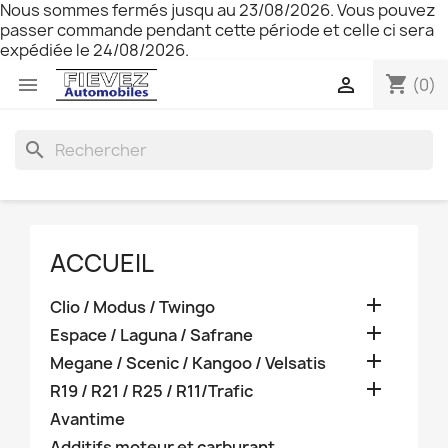
Nous sommes fermés jusqu au 23/08/2026. Vous pouvez
passer commande pendant cette période et celle ci sera
expédiée le 24/08/2026.
shopping_cart


(0)
search
ACCUEIL

Clio / Modus / Twingo

Espace / Laguna / Safrane

Megane / Scenic / Kangoo / Velsatis

R19 / R21 / R25 / R11/Trafic
Avantime
Additifs moteur et carburant