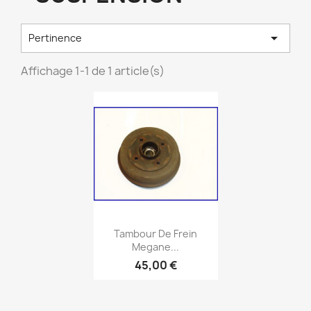

Pertinence
Affichage 1-1 de 1 article(s)
Aperçu rapide

Tambour De Frein
Megane...
45,00 €