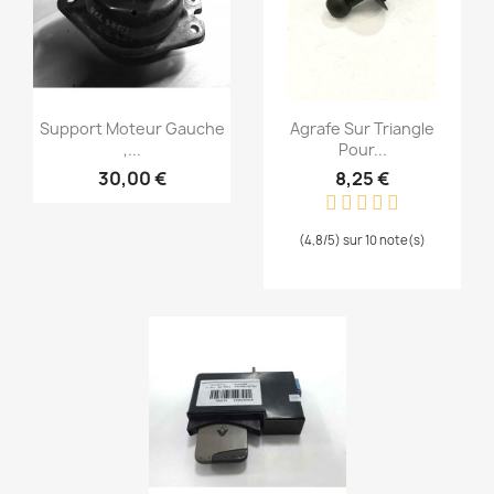
Aperçu rapide
Aperçu rapide


Support Moteur Gauche
Agrafe Sur Triangle
,...
Pour...
30,00 €
8,25 €
(4,8/5) sur 10 note(s)