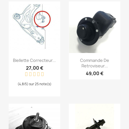
Aperçu rapide
Aperçu rapide


Biellette Correcteur...
Commande De
Retroviseur...
27,00 €
49,00 €
(4,8/5) sur 25 note(s)