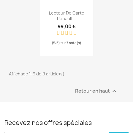
Aperçu rapide

Lecteur De Carte
Renault...
99,00 €
(5/5) sur 7 note(s)
Affichage 1-9 de 9 article(s)
Retour en haut

Recevez nos offres spéciales