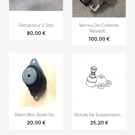
Aperçu rapide
Aperçu rapide


Démarreur 2.2dci
Verrou De Colonne
Renault...
80,00 €
100,00 €
Aperçu rapide
Aperçu rapide


Silent Bloc Boite De...
Rotule De Suspension...
20,00 €
25,20 €