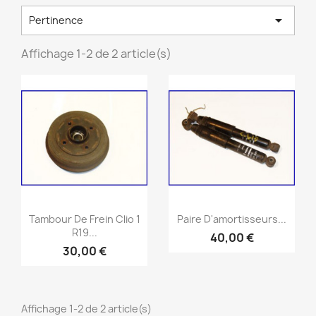

Pertinence
Affichage 1-2 de 2 article(s)
Aperçu rapide
Aperçu rapide


Tambour De Frein Clio 1
Paire D'amortisseurs...
R19...
40,00 €
30,00 €
Affichage 1-2 de 2 article(s)