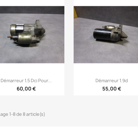
Aperçu rapide
Aperçu rapide


Démarreur 1.5 Dci Pour...
Démarreur 1.9d
60,00 €
55,00 €
age 1-8 de 8 article(s)