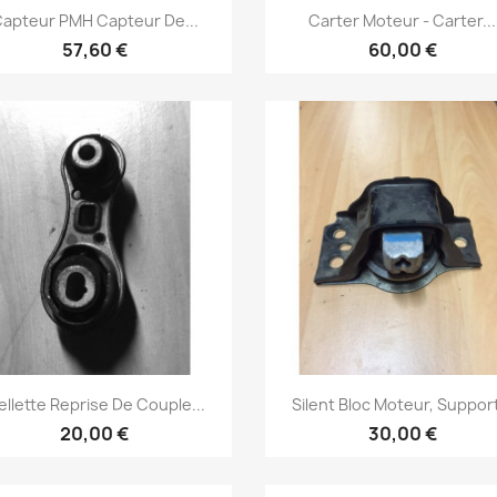
Aperçu rapide
Aperçu rapide


apteur PMH Capteur De...
Carter Moteur - Carter...
57,60 €
60,00 €
Aperçu rapide
Aperçu rapide


ellette Reprise De Couple...
Silent Bloc Moteur, Support
20,00 €
30,00 €