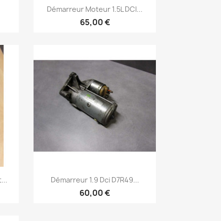
Aperçu rapide

Démarreur Moteur 1.5L DCI...
65,00 €
Aperçu rapide

...
Démarreur 1.9 Dci D7R49...
60,00 €