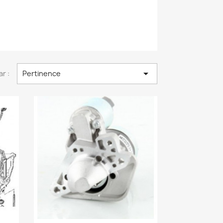

ar :
Pertinence