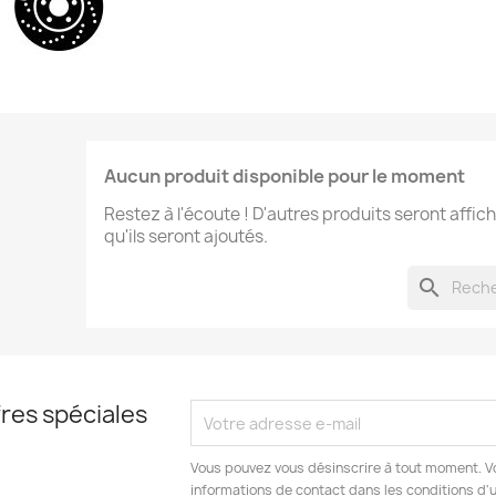
Aucun produit disponible pour le moment
Restez à l'écoute ! D'autres produits seront affich
qu'ils seront ajoutés.
search
res spéciales
Vous pouvez vous désinscrire à tout moment. V
informations de contact dans les conditions d'ut