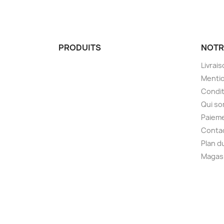
PRODUITS
NOTR
Livrai
Mentio
Condit
Qui s
Paieme
Conta
Plan d
Magas