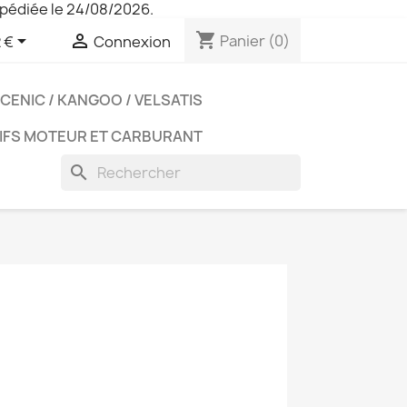
pédiée le 24/08/2026.
shopping_cart


Panier
(0)
 €
Connexion
CENIC / KANGOO / VELSATIS
IFS MOTEUR ET CARBURANT
search