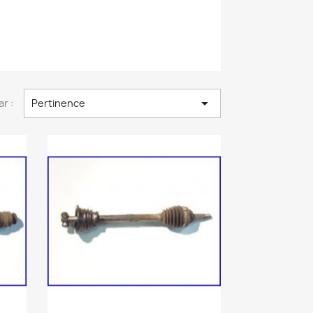

ar :
Pertinence