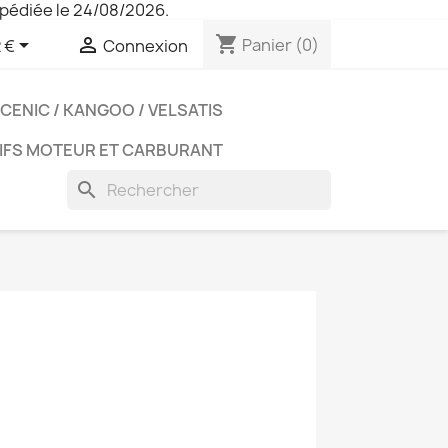
pédiée le 24/08/2026.
shopping_cart


Panier
(0)
 €
Connexion
CENIC / KANGOO / VELSATIS
IFS MOTEUR ET CARBURANT
search