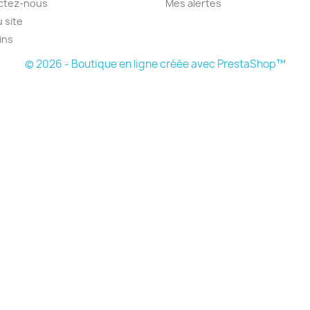
ctez-nous
Mes alertes
u site
ins
© 2026 - Boutique en ligne créée avec PrestaShop™