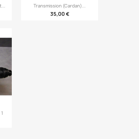
Aperçu rapide

...
Transmission (cardan)...
35,00 €
 1