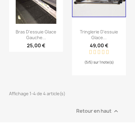
Aperçu rapide
Aperçu rapide


Bras D'essuie Glace
Tringlerie D'essuie
Gauche...
Glace...
25,00 €
49,00 €
(5/5) sur 1 note(s)
Affichage 1-4 de 4 article(s)
Retour en haut
