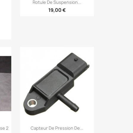
Aperçu rapide

Rotule De Suspension...
19,00 €
Aperçu rapide

se 2
Capteur De Pression De...