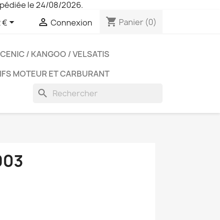
pédiée le 24/08/2026.
shopping_cart


Panier
(0)
 €
Connexion
CENIC / KANGOO / VELSATIS
IFS MOTEUR ET CARBURANT
search
003