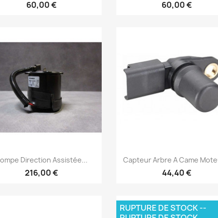
60,00 €
60,00 €
Aperçu rapide
Aperçu rapide


ompe Direction Assistée...
Capteur Arbre A Came Moteu
216,00 €
44,40 €
RUPTURE DE STOCK --
RUPTURE DE STOCK