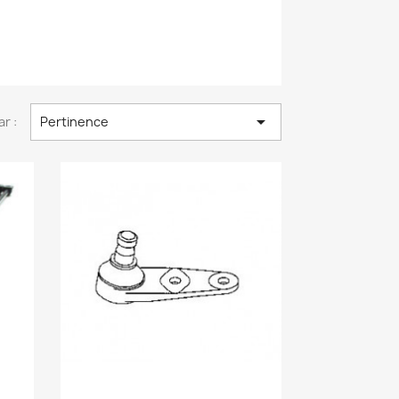

ar :
Pertinence