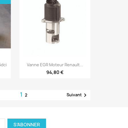
Aperçu rapide

5dci
Vanne EGR Moteur Renault...
94,80 €
1

Suivant
2