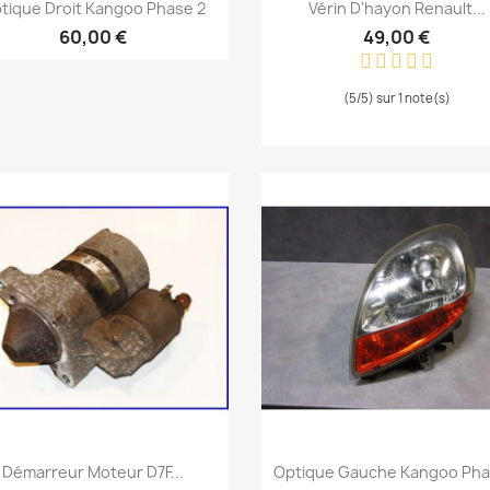
Aperçu rapide
Aperçu rapide


tique Droit Kangoo Phase 2
Vérin D'hayon Renault...
60,00 €
49,00 €
(5/5) sur 1 note(s)
Aperçu rapide
Aperçu rapide


Démarreur Moteur D7F...
Optique Gauche Kangoo Pha