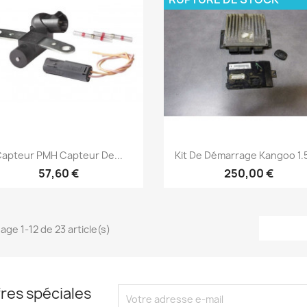
Aperçu rapide
Aperçu rapide


apteur PMH Capteur De...
Kit De Démarrage Kangoo 1.
57,60 €
250,00 €
hage 1-12 de 23 article(s)
res spéciales