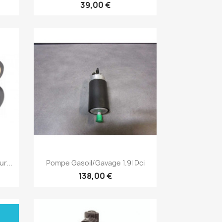
39,00 €
Aperçu rapide

r...
Pompe Gasoil/gavage 1.9l Dci
138,00 €