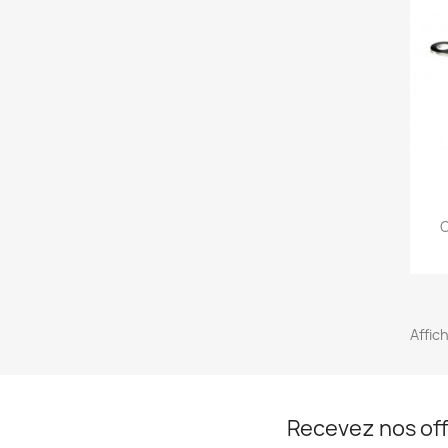
C
Affic
Recevez nos off