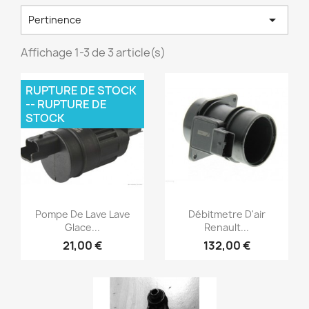

Pertinence
Affichage 1-3 de 3 article(s)
RUPTURE DE STOCK
-- RUPTURE DE
STOCK
Aperçu rapide
Aperçu rapide


Pompe De Lave Lave
Débitmetre D'air
Glace...
Renault...
21,00 €
132,00 €