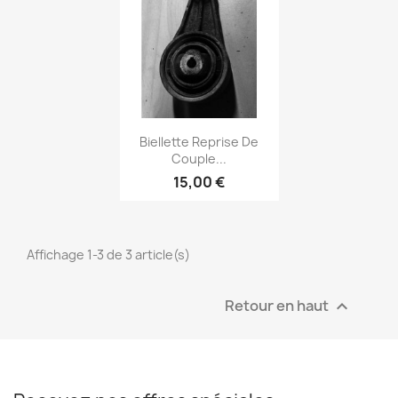
Aperçu rapide

Biellette Reprise De
Couple...
15,00 €
Affichage 1-3 de 3 article(s)
Retour en haut
