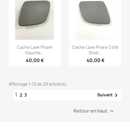
Aperçu rapide
Aperçu rapide


Cache Lave Phare
Cache Lave Phare Côté
Gauche...
Droit...
40,00 €
40,00 €
Affichage 1-12 de 29 article(s)
1

Suivant
2
3
Retour en haut
