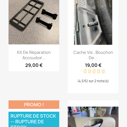
Aperçu rapide
Aperçu rapide


Kit De Réparation
Cache Vis , Bouchon
Accoudoir...
De...
29,00 €
19,00 €
(4,5/5) sur 2 note(s)
PROMO !
RUPTURE DE STOCK
-- RUPTURE DE