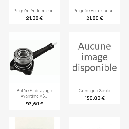
Aperçu rapide
Aperçu rapide


Poignée Actionneur...
Poignée Actionneur...
21,00 €
21,00 €
Aperçu rapide
Aperçu rapide


Butée Embrayage
Consigne Seule
Avantime V6...
150,00 €
93,60 €