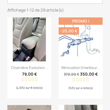
Affichage 1-12 de 29 article(s)
PROMO !
-20,00 €
Aperçu rapide
Aperçu rapide


Charnière Evolution...
Rénovation Emetteur...
79,00 €
350,00 €
370,00 €
(4,9/5) sur 8 note(s)
(5/5) sur 4 note(s)