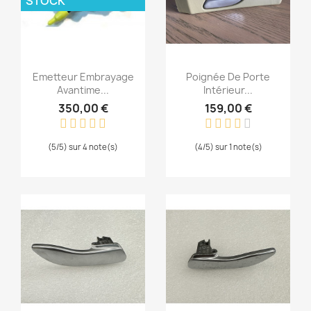
STOCK
Aperçu rapide
Aperçu rapide


Emetteur Embrayage
Poignée De Porte
Avantime...
Intérieur...
350,00 €
159,00 €
(5/5) sur 4 note(s)
(4/5) sur 1 note(s)