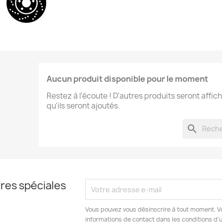
Aucun produit disponible pour le moment
Restez à l'écoute ! D'autres produits seront affich
qu'ils seront ajoutés.
search
res spéciales
Vous pouvez vous désinscrire à tout moment. V
informations de contact dans les conditions d'ut