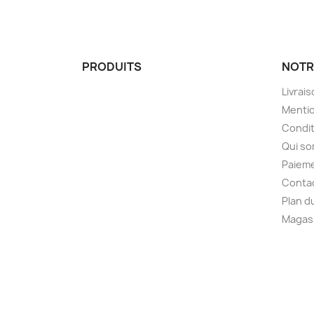
PRODUITS
NOTR
Livrai
Mentio
Condit
Qui s
Paieme
Conta
Plan d
Magas