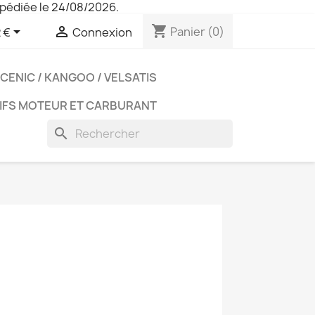
pédiée le 24/08/2026.
shopping_cart


Panier
(0)
 €
Connexion
CENIC / KANGOO / VELSATIS
IFS MOTEUR ET CARBURANT
search