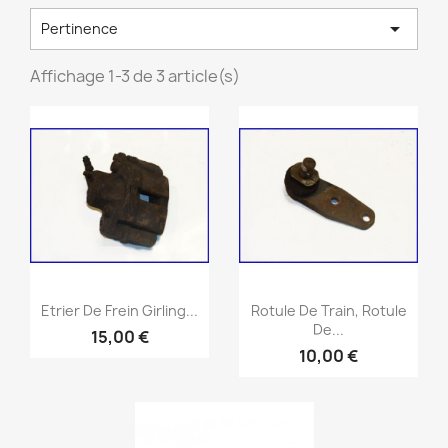

Pertinence
Affichage 1-3 de 3 article(s)
Aperçu rapide
Aperçu rapide


Etrier De Frein Girling...
Rotule De Train, Rotule
De...
15,00 €
10,00 €