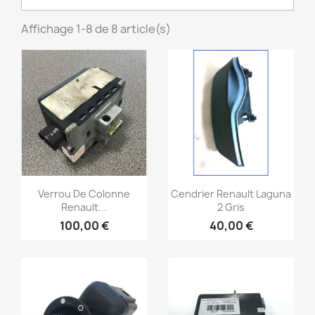
Affichage 1-8 de 8 article(s)
Aperçu rapide
Aperçu rapide


Verrou De Colonne
Cendrier Renault Laguna
Renault...
2 Gris
100,00 €
40,00 €