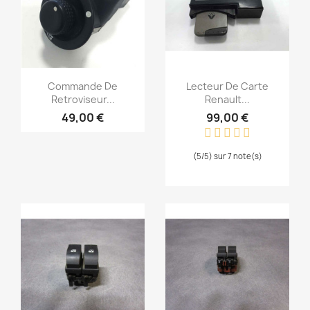
Aperçu rapide
Aperçu rapide


Commande De
Lecteur De Carte
Retroviseur...
Renault...
49,00 €
99,00 €
(5/5) sur 7 note(s)