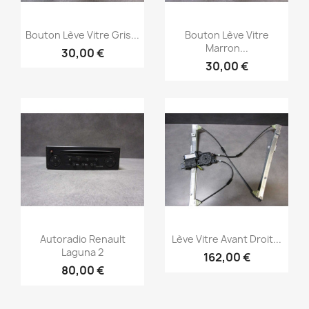
Aperçu rapide
Aperçu rapide


Bouton Lève Vitre Gris...
Bouton Lève Vitre
Marron...
30,00 €
30,00 €
Aperçu rapide
Aperçu rapide


Autoradio Renault
Lève Vitre Avant Droit...
Laguna 2
162,00 €
80,00 €