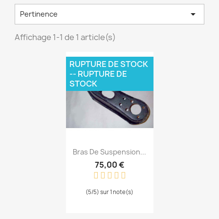

Pertinence
Affichage 1-1 de 1 article(s)
RUPTURE DE STOCK
-- RUPTURE DE
STOCK
Aperçu rapide

Bras De Suspension...
75,00 €
(5/5) sur 1 note(s)