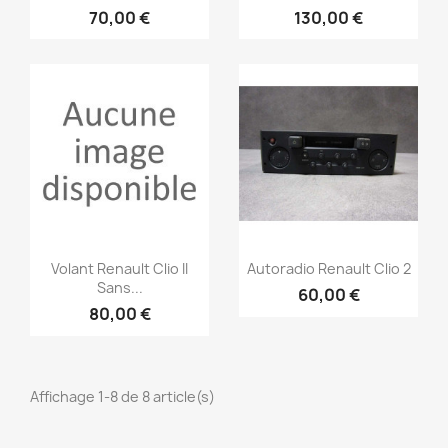
70,00 €
130,00 €
Aperçu rapide
Aperçu rapide


Volant Renault Clio II
Autoradio Renault Clio 2
Sans...
60,00 €
80,00 €
Affichage 1-8 de 8 article(s)