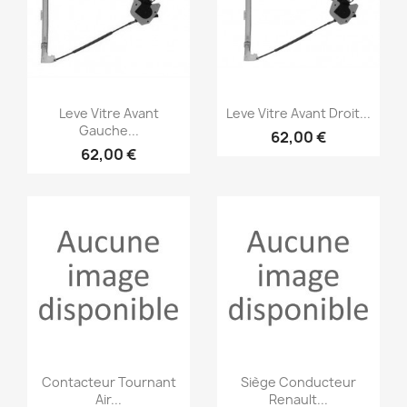
Aperçu rapide
Aperçu rapide


Leve Vitre Avant
Leve Vitre Avant Droit...
Gauche...
62,00 €
62,00 €
Aperçu rapide
Aperçu rapide


Contacteur Tournant
Siège Conducteur
Air...
Renault...