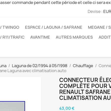
sser commande pendant cette période et celle ci sera ex
Devise :
EUR
 / TWINGO
ESPACE / LAGUNA / SAFRANE
MEGANE / S
 / R11/TRAFIC
AVANTIME
AUTRES MARQUES
ADDIT
una
Laguna de 02/1994 à 05/1998
Chauffage
Connec
rane Laguna avec climatisation auto
CONNECTEUR ÉLECT
COMPLÈTE POUR V
RENAULT SAFRANE
CLIMATISATION A
43,00 €