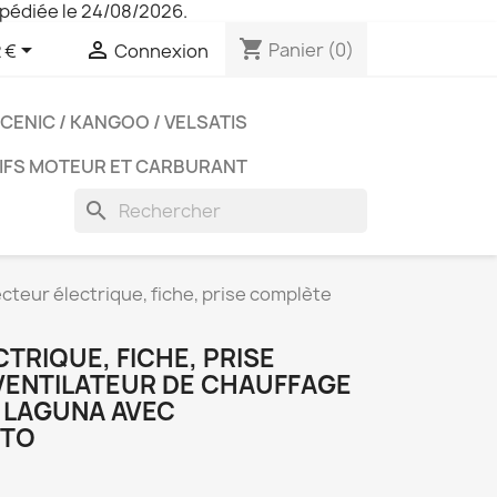
pédiée le 24/08/2026.
shopping_cart


Panier
(0)
 €
Connexion
CENIC / KANGOO / VELSATIS
IFS MOTEUR ET CARBURANT
search
teur électrique, fiche, prise complète
RIQUE, FICHE, PRISE
ENTILATEUR DE CHAUFFAGE
 LAGUNA AVEC
UTO