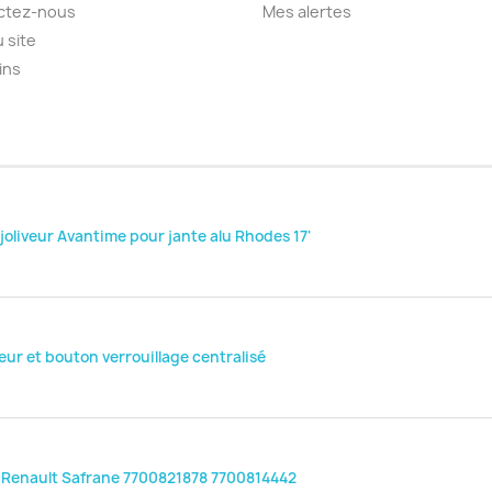
ctez-nous
Mes alertes
u site
ins
joliveur Avantime pour jante alu Rhodes 17'
r et bouton verrouillage centralisé
Renault Safrane 7700821878 7700814442