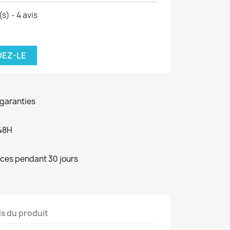
(s) -
4
avis
UEZ-LE
 garanties
48H
èces pendant 30 jours
ls du produit