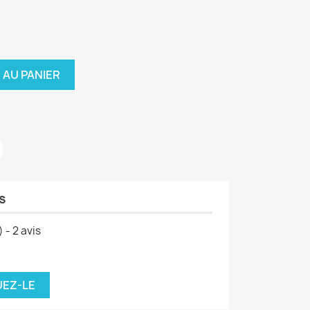
 AU PANIER
s
) -
2
avis
UEZ-LE