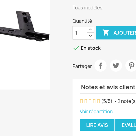
Tous modèles.
Quantité

AJOUTER

En stock
Partager
Notes et avis client
(
5
/
5
)
-
2
note(s
Voir répartition
LIRE AVIS
EVAL