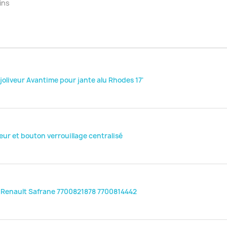
ins
joliveur Avantime pour jante alu Rhodes 17'
r et bouton verrouillage centralisé
Renault Safrane 7700821878 7700814442