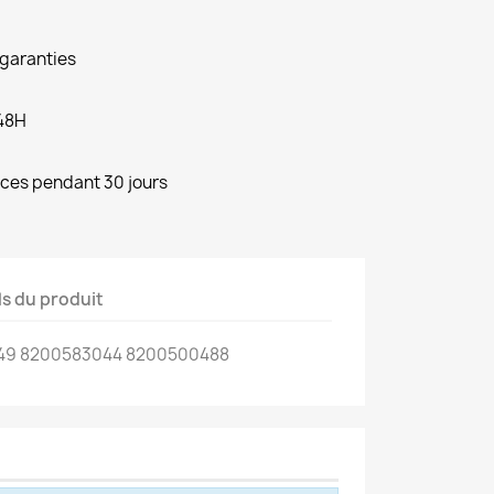
 garanties
48H
èces pendant 30 jours
ls du produit
49 8200583044 8200500488