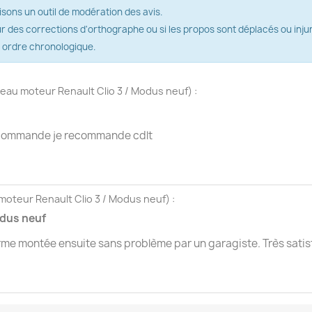
isons un outil de modération des avis.
ur des corrections d'orthographe ou si les propos sont déplacés ou injur
r ordre chronologique.
eau moteur Renault Clio 3 / Modus neuf
) :
la commande je recommande cdlt
oteur Renault Clio 3 / Modus neuf
) :
odus neuf
rme montée ensuite sans problème par un garagiste. Très satisf